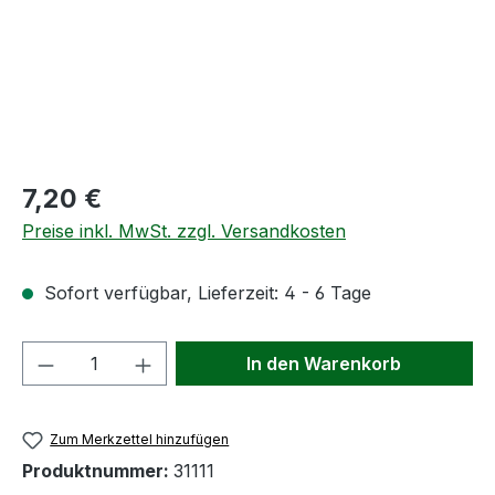
Regulärer Preis:
7,20 €
Preise inkl. MwSt. zzgl. Versandkosten
Sofort verfügbar, Lieferzeit: 4 - 6 Tage
Produkt Anzahl: Gib den gewünschten We
In den Warenkorb
Zum Merkzettel hinzufügen
Produktnummer:
31111