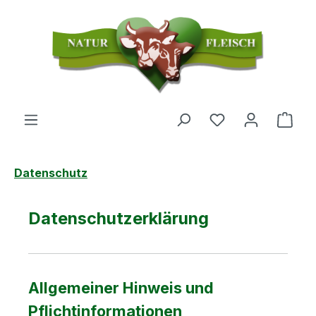
Zum Hauptinhalt springen
Du hast 0 Produ
Ware
Datenschutz
Datenschutzerklärung
Allgemeiner Hinweis und
Pflichtinformationen