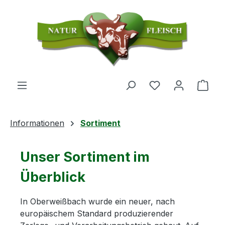
Zum Hauptinhalt springen
Du hast 0 Produ
Ware
Informationen
Sortiment
Unser Sortiment im
Überblick
In Oberweißbach wurde ein neuer, nach
europäischem Standard produzierender