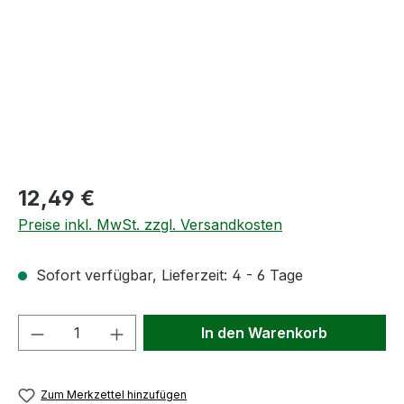
Regulärer Preis:
12,49 €
Preise inkl. MwSt. zzgl. Versandkosten
Sofort verfügbar, Lieferzeit: 4 - 6 Tage
Produkt Anzahl: Gib den gewünschten We
In den Warenkorb
Zum Merkzettel hinzufügen