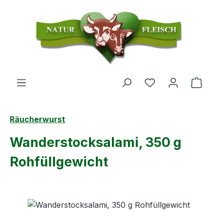
Zum Hauptinhalt springen
Du hast 0 Produ
Ware
Räucherwurst
Wanderstocksalami, 350 g
Rohfüllgewicht
Bildergalerie überspringen